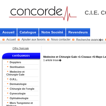
C.I.E.
Accueil
Catalogue
Notre Société
Revendeurs
Accueil
Ajouter aux favoris
Nous contacter
Recherche avanc�e
Offre Spéciale
Medecine et Chirurgie Gale >1-Ciseaux >5-Mayo L
1 article trouv�
Dopplers
Sterilisation
Medecine et
Chirurgie Gale
O.R.L.
Dermatologie
Chirurgie de l'ongle
Gynecologie
Ophtalmologie
Mors Tungstene et
Highcut