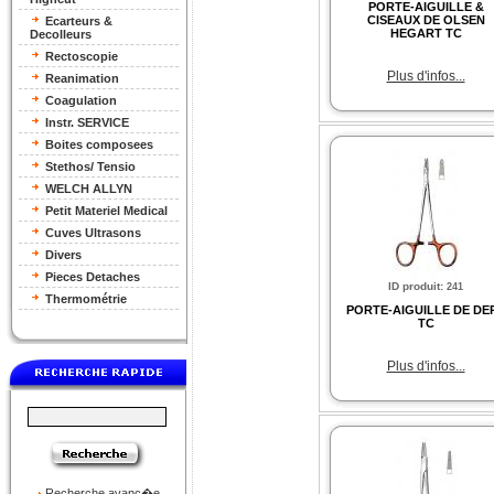
PORTE-AIGUILLE &
CISEAUX DE OLSEN
Ecarteurs &
HEGART TC
Decolleurs
Rectoscopie
Plus d'infos...
Reanimation
Coagulation
Instr. SERVICE
Boites composees
Stethos/ Tensio
WELCH ALLYN
Petit Materiel Medical
Cuves Ultrasons
Divers
Pieces Detaches
ID produit
:
241
Thermométrie
PORTE-AIGUILLE DE DE
TC
Plus d'infos...
Recherche avanc�e