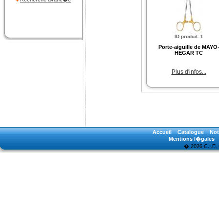
ID produit
:
1
Porte-aiguille de MAYO
HEGAR TC
Plus d'infos...
Accueil
Catalogue
Not
Mentions l�gales
� 2026 C.I.