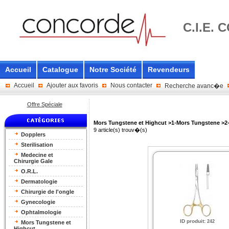
C.I.E.
Accueil
Catalogue
Notre Société
Revendeurs
Accueil
Ajouter aux favoris
Nous contacter
Recherche avanc�e
Offre Spéciale
Mors Tungstene et Highcut >1-Mors Tungstene >2-
9 article(s) trouv�(s)
Dopplers
Sterilisation
Medecine et
Chirurgie Gale
O.R.L.
Dermatologie
Chirurgie de l'ongle
Gynecologie
Ophtalmologie
ID produit
:
242
Mors Tungstene et
Highcut