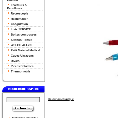
Ecarteurs &
Decolleurs
Rectoscopie
Reanimation
Coagulation
Instr. SERVICE
Boites composees
Stethos/ Tensio
WELCH ALLYN
Petit Materiel Medical
Cuves Ultrasons
Divers
Pieces Detaches
Thermométrie
Retour au catalogue
Recherche avanc�e