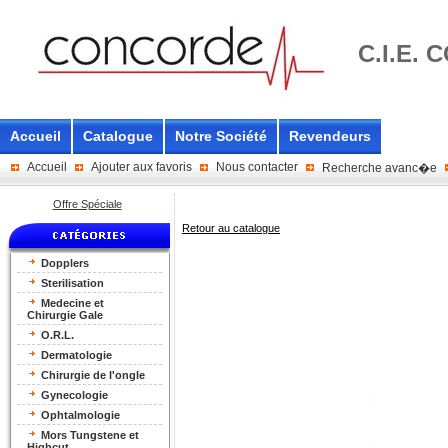
C.I.E.
Accueil
Catalogue
Notre Société
Revendeurs
Accueil
Ajouter aux favoris
Nous contacter
Recherche avanc�e
Offre Spéciale
Retour au catalogue
Dopplers
Sterilisation
Medecine et
Chirurgie Gale
O.R.L.
Dermatologie
Chirurgie de l'ongle
Gynecologie
Ophtalmologie
Mors Tungstene et
Highcut