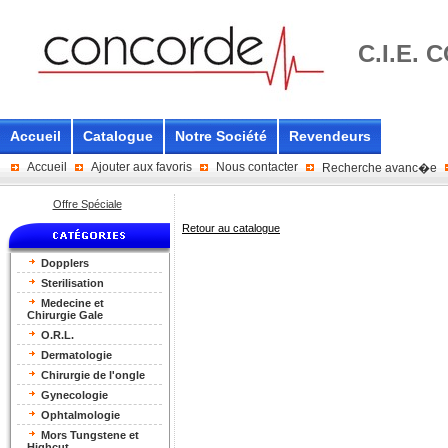
C.I.E.
Accueil
Catalogue
Notre Société
Revendeurs
Accueil
Ajouter aux favoris
Nous contacter
Recherche avanc�e
Offre Spéciale
Retour au catalogue
Dopplers
Sterilisation
Medecine et
Chirurgie Gale
O.R.L.
Dermatologie
Chirurgie de l'ongle
Gynecologie
Ophtalmologie
Mors Tungstene et
Highcut